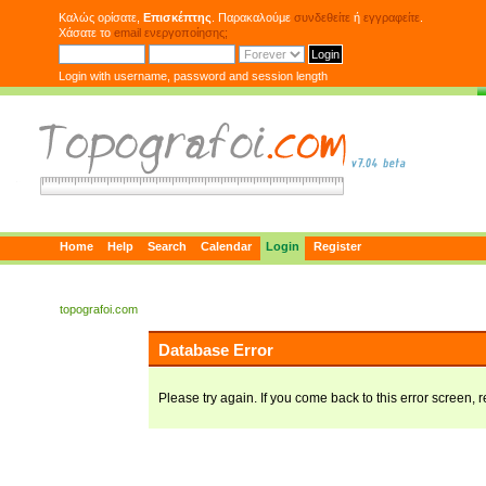
Καλώς ορίσατε,
Επισκέπτης
. Παρακαλούμε
συνδεθείτε
ή
εγγραφείτε
.
Χάσατε το
email ενεργοποίησης;
Login with username, password and session length
Home
Help
Search
Calendar
Login
Register
topografoi.com
Database Error
Please try again. If you come back to this error screen, r