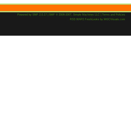
Powered by SMF 2.0.17
|
SMF © 2006-2007, Simple Machines LLC
|
Terms and Policies
RSS
WAP2
FreshLooks
by
MGCVisuals.com