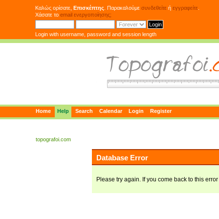
Καλώς ορίσατε,
Επισκέπτης
. Παρακαλούμε
συνδεθείτε
ή
εγγραφείτε
.
Χάσατε το
email ενεργοποίησης;
Login with username, password and session length
Home
Help
Search
Calendar
Login
Register
topografoi.com
Database Error
Please try again. If you come back to this error