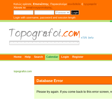
Καλώς ορίσατε,
Επισκέπτης
. Παρακαλούμε
συνδεθείτε
ή
εγγραφείτε
.
Χάσατε το
email ενεργοποίησης;
Login with username, password and session length
Home
Help
Search
Calendar
Login
Register
topografoi.com
Database Error
Please try again. If you come back to this error screen, r