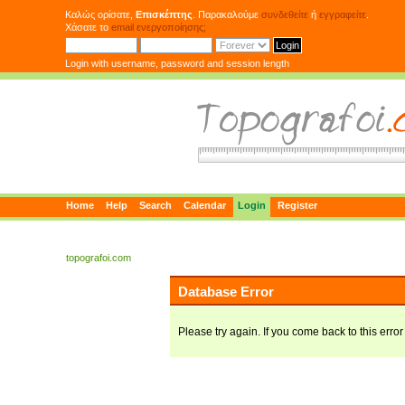
Καλώς ορίσατε,
Επισκέπτης
. Παρακαλούμε
συνδεθείτε
ή
εγγραφείτε
.
Χάσατε το
email ενεργοποίησης;
Login with username, password and session length
Home
Help
Search
Calendar
Login
Register
topografoi.com
Database Error
Please try again. If you come back to this error