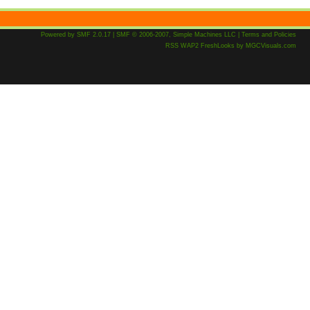
Powered by SMF 2.0.17
|
SMF © 2006-2007, Simple Machines LLC
|
Terms and Policies
RSS
WAP2
FreshLooks
by
MGCVisuals.com