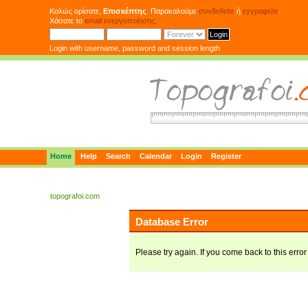
Καλώς ορίσατε,
Επισκέπτης
. Παρακαλούμε
συνδεθείτε
ή
εγγραφείτε
.
Χάσατε το
email ενεργοποίησης;
Login with username, password and session length
Home
Help
Search
Calendar
Login
Register
topografoi.com
Database Error
Please try again. If you come back to this error