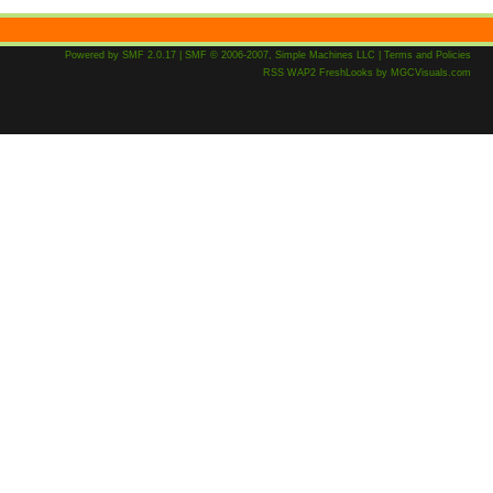
Powered by SMF 2.0.17
|
SMF © 2006-2007, Simple Machines LLC
|
Terms and Policies
RSS
WAP2
FreshLooks
by
MGCVisuals.com