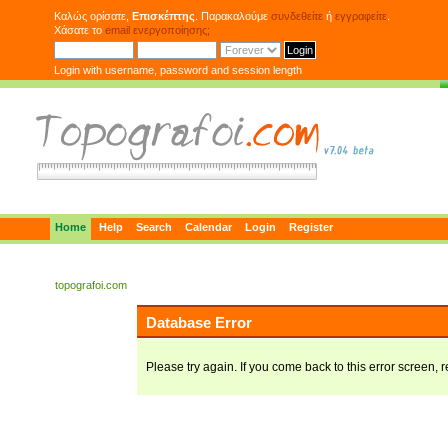
Καλώς ορίσατε,
Επισκέπτης
. Παρακαλούμε
συνδεθείτε
ή
εγγραφείτε
.
Χάσατε το
email ενεργοποίησης;
Login with username, password and session length
Home
Help
Search
Calendar
Login
Register
topografoi.com
Database Error
Please try again. If you come back to this error screen, r