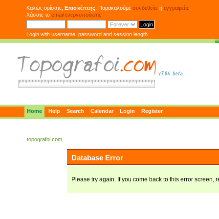
Καλώς ορίσατε,
Επισκέπτης
. Παρακαλούμε
συνδεθείτε
ή
εγγραφείτε
.
Χάσατε το
email ενεργοποίησης;
Login with username, password and session length
Home
Help
Search
Calendar
Login
Register
topografoi.com
Database Error
Please try again. If you come back to this error screen, r