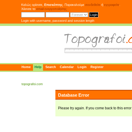
Καλώς ορίσατε,
Επισκέπτης
. Παρακαλούμε
συνδεθείτε
ή
εγγραφείτε
.
Χάσατε το
email ενεργοποίησης;
Login with username, password and session length
Home
Help
Search
Calendar
Login
Register
topografoi.com
Database Error
Please try again. If you come back to this error