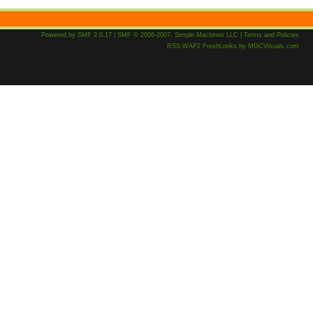
Powered by SMF 2.0.17
|
SMF © 2006-2007, Simple Machines LLC
|
Terms and Policies
RSS
WAP2
FreshLooks
by
MGCVisuals.com