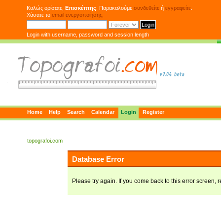
Καλώς ορίσατε,
Επισκέπτης
. Παρακαλούμε
συνδεθείτε
ή
εγγραφείτε
.
Χάσατε το
email ενεργοποίησης;
Login with username, password and session length
Home
Help
Search
Calendar
Login
Register
topografoi.com
Database Error
Please try again. If you come back to this error screen, r