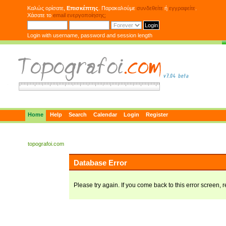
Καλώς ορίσατε,
Επισκέπτης
. Παρακαλούμε
συνδεθείτε
ή
εγγραφείτε
.
Χάσατε το
email ενεργοποίησης;
Login with username, password and session length
Home
Help
Search
Calendar
Login
Register
topografoi.com
Database Error
Please try again. If you come back to this error screen, r