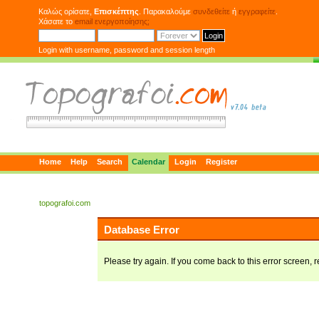
Καλώς ορίσατε,
Επισκέπτης
. Παρακαλούμε
συνδεθείτε
ή
εγγραφείτε
.
Χάσατε το
email ενεργοποίησης;
Login with username, password and session length
Home
Help
Search
Calendar
Login
Register
topografoi.com
Database Error
Please try again. If you come back to this error screen, r