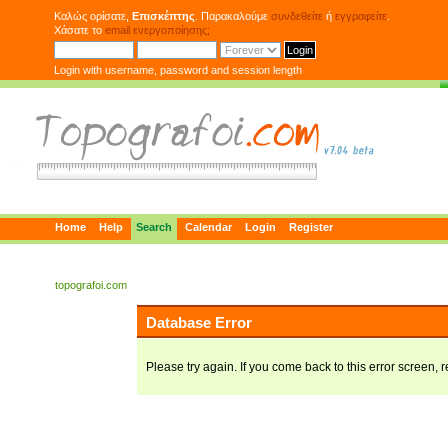
Καλώς ορίσατε,
Επισκέπτης
. Παρακαλούμε
συνδεθείτε
ή
εγγραφείτε
.
Χάσατε το
email ενεργοποίησης;
Login with username, password and session length
Home
Help
Search
Calendar
Login
Register
topografoi.com
Database Error
Please try again. If you come back to this error screen, r