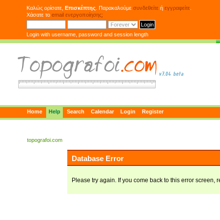
Καλώς ορίσατε,
Επισκέπτης
. Παρακαλούμε
συνδεθείτε
ή
εγγραφείτε
.
Χάσατε το
email ενεργοποίησης;
Login with username, password and session length
Home
Help
Search
Calendar
Login
Register
topografoi.com
Database Error
Please try again. If you come back to this error screen, r