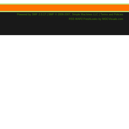
Powered by SMF 2.0.17
|
SMF © 2006-2007, Simple Machines LLC
|
Terms and Policies
RSS
WAP2
FreshLooks
by
MGCVisuals.com