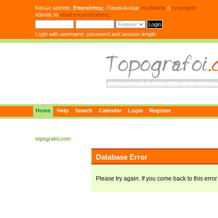
Καλώς ορίσατε,
Επισκέπτης
. Παρακαλούμε
συνδεθείτε
ή
εγγραφείτε
.
Χάσατε το
email ενεργοποίησης;
Login with username, password and session length
Home
Help
Search
Calendar
Login
Register
topografoi.com
Database Error
Please try again. If you come back to this error