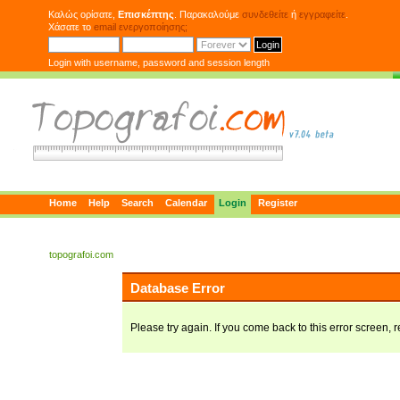
Καλώς ορίσατε,
Επισκέπτης
. Παρακαλούμε
συνδεθείτε
ή
εγγραφείτε
.
Χάσατε το
email ενεργοποίησης;
Login with username, password and session length
Home
Help
Search
Calendar
Login
Register
topografoi.com
Database Error
Please try again. If you come back to this error screen, r