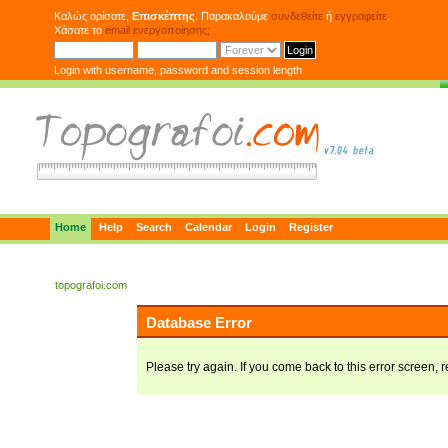
Καλώς ορίσατε,
Επισκέπτης
. Παρακαλούμε
συνδεθείτε
ή
εγγραφείτε
.
Χάσατε το
email ενεργοποίησης;
Login with username, password and session length
Home
Help
Search
Calendar
Login
Register
topografoi.com
Database Error
Please try again. If you come back to this error screen, r