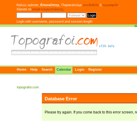
Καλώς ορίσατε,
Επισκέπτης
. Παρακαλούμε
συνδεθείτε
ή
εγγραφείτε
.
Χάσατε το
email ενεργοποίησης;
Login with username, password and session length
Home
Help
Search
Calendar
Login
Register
topografoi.com
Database Error
Please try again. If you come back to this error screen, r