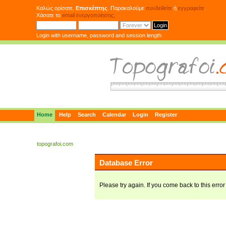
Καλώς ορίσατε,
Επισκέπτης
. Παρακαλούμε
συνδεθείτε
ή
εγγραφείτε
.
Χάσατε το
email ενεργοποίησης;
Login with username, password and session length
Home
Help
Search
Calendar
Login
Register
topografoi.com
Database Error
Please try again. If you come back to this error