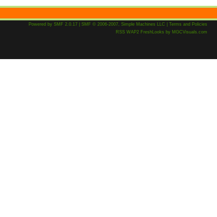
Powered by SMF 2.0.17
|
SMF © 2006-2007, Simple Machines LLC
|
Terms and Policies
RSS
WAP2
FreshLooks
by
MGCVisuals.com