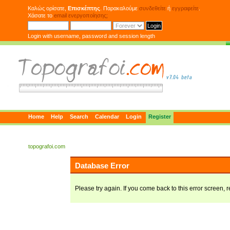
Καλώς ορίσατε,
Επισκέπτης
. Παρακαλούμε
συνδεθείτε
ή
εγγραφείτε
.
Χάσατε το
email ενεργοποίησης;
Login with username, password and session length
Home
Help
Search
Calendar
Login
Register
topografoi.com
Database Error
Please try again. If you come back to this error screen, r