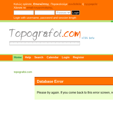
Καλώς ορίσατε,
Επισκέπτης
. Παρακαλούμε
συνδεθείτε
ή
εγγραφείτε
.
Χάσατε το
email ενεργοποίησης;
Login with username, password and session length
Home
Help
Search
Calendar
Login
Register
topografoi.com
Database Error
Please try again. If you come back to this error screen, r