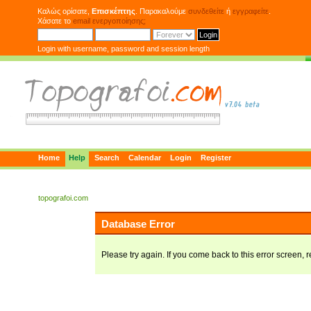
Καλώς ορίσατε,
Επισκέπτης
. Παρακαλούμε
συνδεθείτε
ή
εγγραφείτε
.
Χάσατε το
email ενεργοποίησης;
Login with username, password and session length
Home
Help
Search
Calendar
Login
Register
topografoi.com
Database Error
Please try again. If you come back to this error screen, r