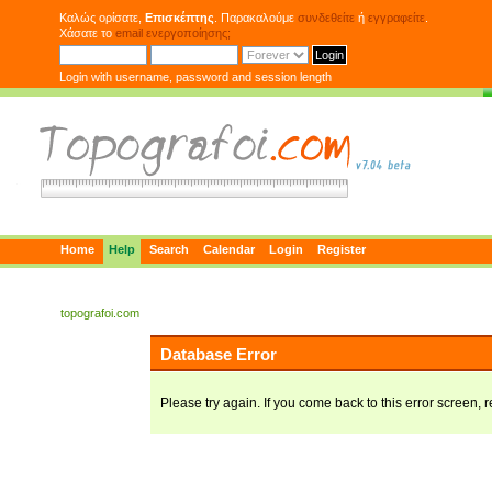
Καλώς ορίσατε,
Επισκέπτης
. Παρακαλούμε
συνδεθείτε
ή
εγγραφείτε
.
Χάσατε το
email ενεργοποίησης;
Login with username, password and session length
Home
Help
Search
Calendar
Login
Register
topografoi.com
Database Error
Please try again. If you come back to this error screen, r