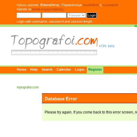
Καλώς ορίσατε,
Επισκέπτης
. Παρακαλούμε
συνδεθείτε
ή
εγγραφείτε
.
Χάσατε το
email ενεργοποίησης;
Login with username, password and session length
Home
Help
Search
Calendar
Login
Register
topografoi.com
Database Error
Please try again. If you come back to this error screen, r