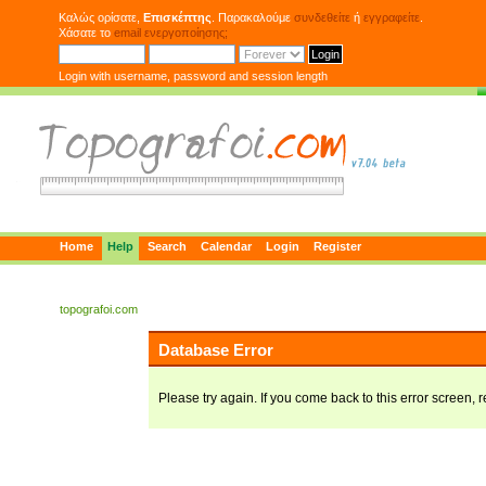
Καλώς ορίσατε,
Επισκέπτης
. Παρακαλούμε
συνδεθείτε
ή
εγγραφείτε
.
Χάσατε το
email ενεργοποίησης;
Login with username, password and session length
Home
Help
Search
Calendar
Login
Register
topografoi.com
Database Error
Please try again. If you come back to this error screen, r