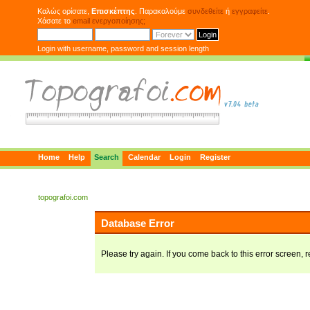
Καλώς ορίσατε,
Επισκέπτης
. Παρακαλούμε
συνδεθείτε
ή
εγγραφείτε
.
Χάσατε το
email ενεργοποίησης;
Login with username, password and session length
Home
Help
Search
Calendar
Login
Register
topografoi.com
Database Error
Please try again. If you come back to this error screen, r