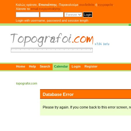
Καλώς ορίσατε,
Επισκέπτης
. Παρακαλούμε
συνδεθείτε
ή
εγγραφείτε
.
Χάσατε το
email ενεργοποίησης;
Login with username, password and session length
Home
Help
Search
Calendar
Login
Register
topografoi.com
Database Error
Please try again. If you come back to this error screen, r