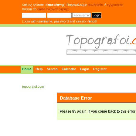
Καλώς ορίσατε,
Επισκέπτης
. Παρακαλούμε
συνδεθείτε
ή
εγγραφείτε
.
Χάσατε το
email ενεργοποίησης;
Login with username, password and session length
Home
Help
Search
Calendar
Login
Register
topografoi.com
Database Error
Please try again. If you come back to this error