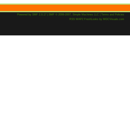
Powered by SMF 2.0.17
|
SMF © 2006-2007, Simple Machines LLC
|
Terms and Policies
RSS
WAP2
FreshLooks
by
MGCVisuals.com