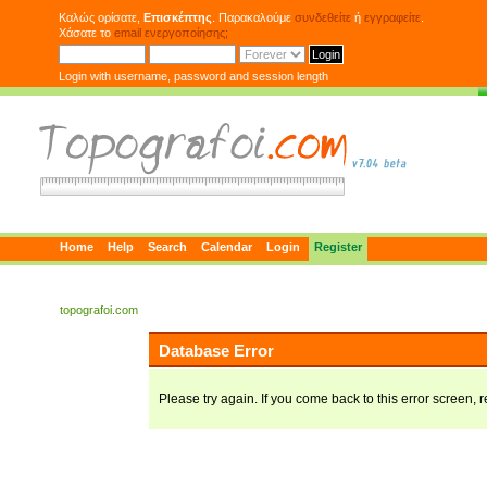
Καλώς ορίσατε,
Επισκέπτης
. Παρακαλούμε
συνδεθείτε
ή
εγγραφείτε
.
Χάσατε το
email ενεργοποίησης;
Login with username, password and session length
Home
Help
Search
Calendar
Login
Register
topografoi.com
Database Error
Please try again. If you come back to this error screen, r