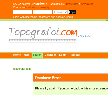
Καλώς ορίσατε,
Επισκέπτης
. Παρακαλούμε
συνδεθείτε
ή
εγγραφείτε
.
Χάσατε το
email ενεργοποίησης;
Login with username, password and session length
Home
Help
Search
Calendar
Login
Register
topografoi.com
Database Error
Please try again. If you come back to this error screen, r