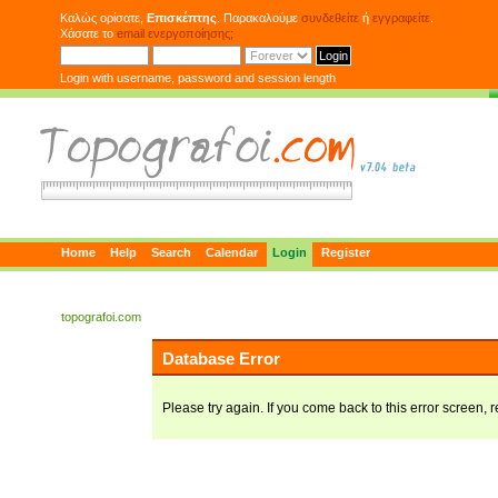
Καλώς ορίσατε,
Επισκέπτης
. Παρακαλούμε
συνδεθείτε
ή
εγγραφείτε
.
Χάσατε το
email ενεργοποίησης;
Login with username, password and session length
Home
Help
Search
Calendar
Login
Register
topografoi.com
Database Error
Please try again. If you come back to this error screen, r