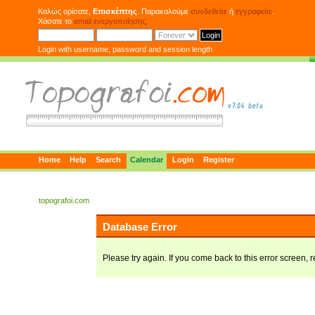
Καλώς ορίσατε,
Επισκέπτης
. Παρακαλούμε
συνδεθείτε
ή
εγγραφείτε
.
Χάσατε το
email ενεργοποίησης;
Login with username, password and session length
Home
Help
Search
Calendar
Login
Register
topografoi.com
Database Error
Please try again. If you come back to this error screen, r