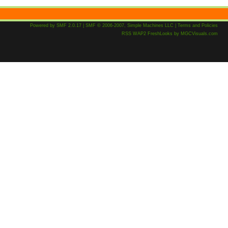
Powered by SMF 2.0.17
|
SMF © 2006-2007, Simple Machines LLC
|
Terms and Policies
RSS
WAP2
FreshLooks
by
MGCVisuals.com