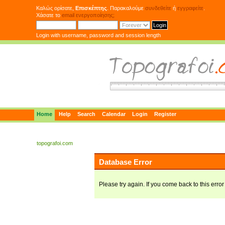
Καλώς ορίσατε,
Επισκέπτης
. Παρακαλούμε
συνδεθείτε
ή
εγγραφείτε
.
Χάσατε το
email ενεργοποίησης;
Login with username, password and session length
Home
Help
Search
Calendar
Login
Register
topografoi.com
Database Error
Please try again. If you come back to this error