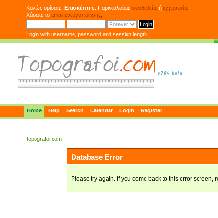
Καλώς ορίσατε,
Επισκέπτης
. Παρακαλούμε
συνδεθείτε
ή
εγγραφείτε
.
Χάσατε το
email ενεργοποίησης;
Login with username, password and session length
Home
Help
Search
Calendar
Login
Register
topografoi.com
Database Error
Please try again. If you come back to this error screen, r