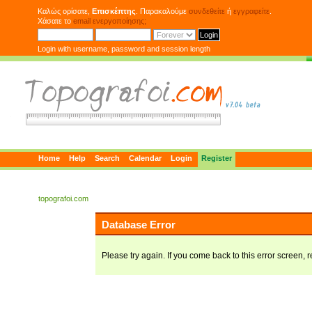
Καλώς ορίσατε,
Επισκέπτης
. Παρακαλούμε
συνδεθείτε
ή
εγγραφείτε
.
Χάσατε το
email ενεργοποίησης;
Login with username, password and session length
Home
Help
Search
Calendar
Login
Register
topografoi.com
Database Error
Please try again. If you come back to this error screen, r