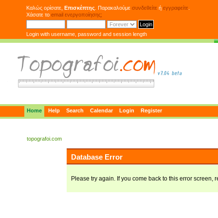
Καλώς ορίσατε,
Επισκέπτης
. Παρακαλούμε
συνδεθείτε
ή
εγγραφείτε
.
Χάσατε το
email ενεργοποίησης;
Login with username, password and session length
Home
Help
Search
Calendar
Login
Register
topografoi.com
Database Error
Please try again. If you come back to this error screen, r