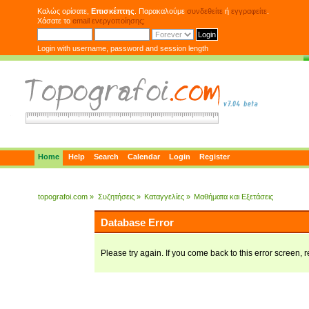
Καλώς ορίσατε,
Επισκέπτης
. Παρακαλούμε
συνδεθείτε
ή
εγγραφείτε
.
Χάσατε το
email ενεργοποίησης;
Login with username, password and session length
Home
Help
Search
Calendar
Login
Register
topografoi.com
»
Συζητήσεις
»
Καταγγελίες
»
Μαθήματα και Εξετάσεις
Database Error
Please try again. If you come back to this error screen, r