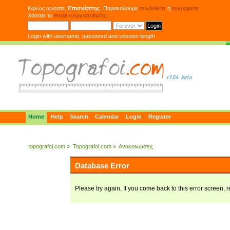
Καλώς ορίσατε,
Επισκέπτης
. Παρακαλούμε
συνδεθείτε
ή
εγγραφείτε
.
Χάσατε το
email ενεργοποίησης;
Login with username, password and session length
Home
Help
Search
Calendar
Login
Register
topografoi.com
»
Topografoi.com
»
Ανακοινώσεις
Database Error
Please try again. If you come back to this error screen, r