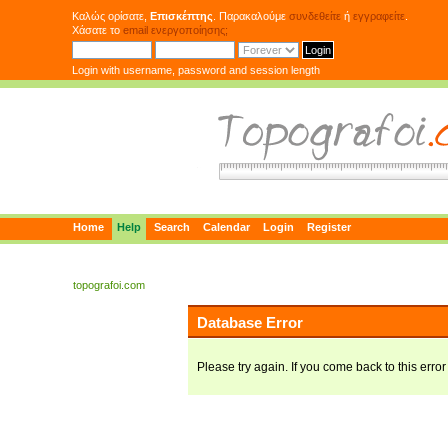
Καλώς ορίσατε,
Επισκέπτης
. Παρακαλούμε
συνδεθείτε
ή
εγγραφείτε
.
Χάσατε το
email ενεργοποίησης;
Login with username, password and session length
Home
Help
Search
Calendar
Login
Register
topografoi.com
Database Error
Please try again. If you come back to this error