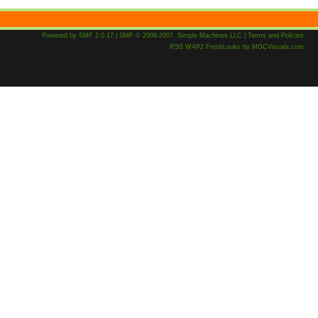
Powered by SMF 2.0.17
|
SMF © 2006-2007, Simple Machines LLC
|
Terms and Policies
RSS
WAP2
FreshLooks
by
MGCVisuals.com