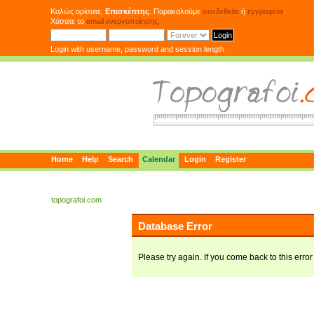
Καλώς ορίσατε,
Επισκέπτης
. Παρακαλούμε
συνδεθείτε
ή
εγγραφείτε
.
Χάσατε το
email ενεργοποίησης;
Login with username, password and session length
Home
Help
Search
Calendar
Login
Register
topografoi.com
Database Error
Please try again. If you come back to this error