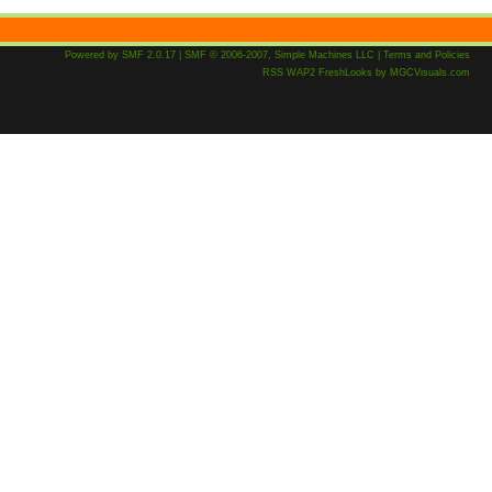
Powered by SMF 2.0.17
|
SMF © 2006-2007, Simple Machines LLC
|
Terms and Policies
RSS
WAP2
FreshLooks
by
MGCVisuals.com