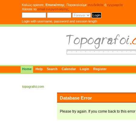
Καλώς ορίσατε,
Επισκέπτης
. Παρακαλούμε
συνδεθείτε
ή
εγγραφείτε
.
Χάσατε το
email ενεργοποίησης;
Login with username, password and session length
Home
Help
Search
Calendar
Login
Register
topografoi.com
Database Error
Please try again. If you come back to this error