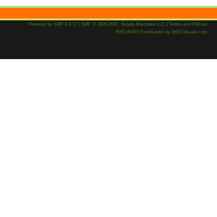
Powered by SMF 2.0.17
|
SMF © 2006-2007, Simple Machines LLC
|
Terms and Policies
RSS
WAP2
FreshLooks
by
MGCVisuals.com