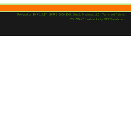
Powered by SMF 2.0.17
|
SMF © 2006-2007, Simple Machines LLC
|
Terms and Policies
RSS
WAP2
FreshLooks
by
MGCVisuals.com