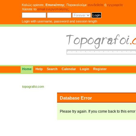
Καλώς ορίσατε,
Επισκέπτης
. Παρακαλούμε
συνδεθείτε
ή
εγγραφείτε
.
Χάσατε το
email ενεργοποίησης;
Login with username, password and session length
Home
Help
Search
Calendar
Login
Register
topografoi.com
Database Error
Please try again. If you come back to this error