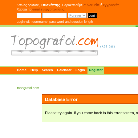
Καλώς ορίσατε,
Επισκέπτης
. Παρακαλούμε
συνδεθείτε
ή
εγγραφείτε
.
Χάσατε το
email ενεργοποίησης;
Login with username, password and session length
Home
Help
Search
Calendar
Login
Register
topografoi.com
Database Error
Please try again. If you come back to this error screen, r