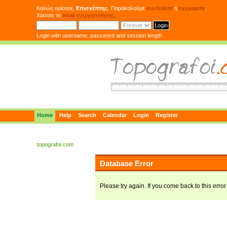
Καλώς ορίσατε,
Επισκέπτης
. Παρακαλούμε
συνδεθείτε
ή
εγγραφείτε
.
Χάσατε το
email ενεργοποίησης;
Login with username, password and session length
Home
Help
Search
Calendar
Login
Register
topografoi.com
Database Error
Please try again. If you come back to this error