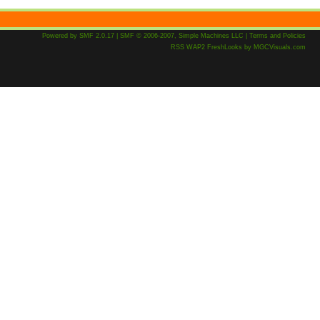
Powered by SMF 2.0.17
|
SMF © 2006-2007, Simple Machines LLC
|
Terms and Policies
RSS
WAP2
FreshLooks
by
MGCVisuals.com