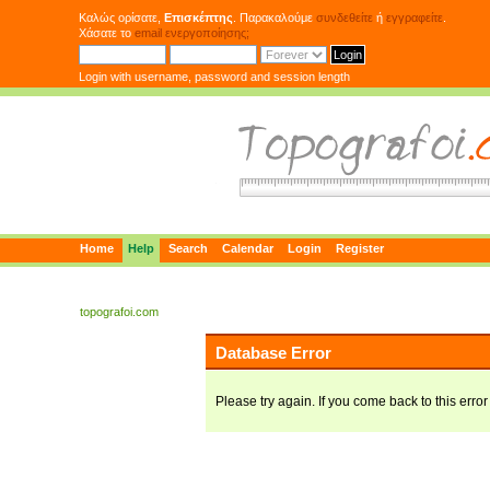
Καλώς ορίσατε,
Επισκέπτης
. Παρακαλούμε
συνδεθείτε
ή
εγγραφείτε
.
Χάσατε το
email ενεργοποίησης;
Login with username, password and session length
Home
Help
Search
Calendar
Login
Register
topografoi.com
Database Error
Please try again. If you come back to this error