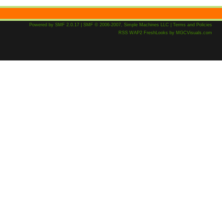
Powered by SMF 2.0.17
|
SMF © 2006-2007, Simple Machines LLC
|
Terms and Policies
RSS
WAP2
FreshLooks
by
MGCVisuals.com