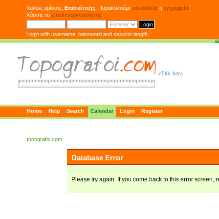
Καλώς ορίσατε,
Επισκέπτης
. Παρακαλούμε
συνδεθείτε
ή
εγγραφείτε
.
Χάσατε το
email ενεργοποίησης;
Login with username, password and session length
Home
Help
Search
Calendar
Login
Register
topografoi.com
Database Error
Please try again. If you come back to this error screen, r