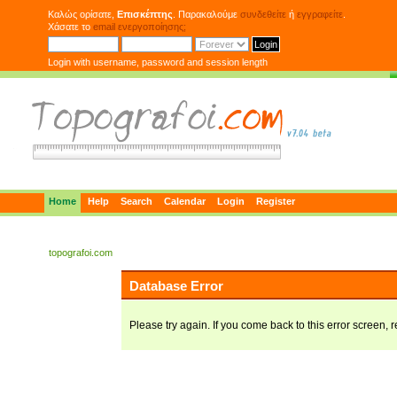
Καλώς ορίσατε,
Επισκέπτης
. Παρακαλούμε
συνδεθείτε
ή
εγγραφείτε
.
Χάσατε το
email ενεργοποίησης;
Login with username, password and session length
Home
Help
Search
Calendar
Login
Register
topografoi.com
Database Error
Please try again. If you come back to this error screen, r