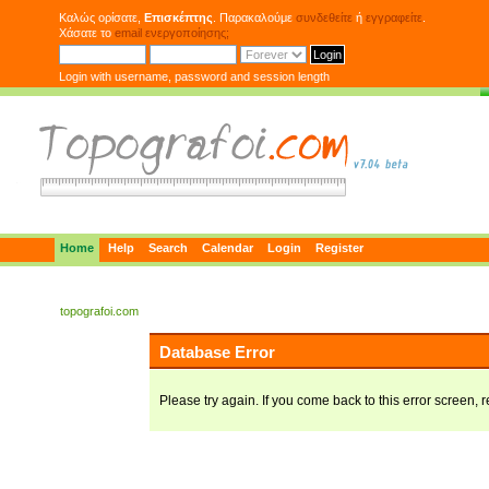
Καλώς ορίσατε,
Επισκέπτης
. Παρακαλούμε
συνδεθείτε
ή
εγγραφείτε
.
Χάσατε το
email ενεργοποίησης;
Login with username, password and session length
Home
Help
Search
Calendar
Login
Register
topografoi.com
Database Error
Please try again. If you come back to this error screen, r