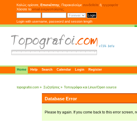
Καλώς ορίσατε,
Επισκέπτης
. Παρακαλούμε
συνδεθείτε
ή
εγγραφείτε
.
Χάσατε το
email ενεργοποίησης;
Login with username, password and session length
Home
Help
Search
Calendar
Login
Register
topografoi.com
»
Συζητήσεις
»
Τοπογράφοι και Linux/Open source
Database Error
Please try again. If you come back to this error screen, r